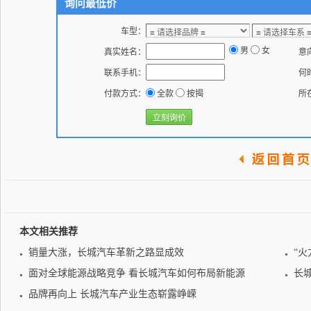
询问最低价
车型：
男
女
真实姓名：
意
联系手机：
何
付款方式：
全款
按揭
所
本文相关推荐
销量大涨，长城汽车革新之路显成效
“
面对全球能源战略竞争 看长城汽车如何布局新能源
长
品牌再向上 长城汽车产业生态崭露峥嵘