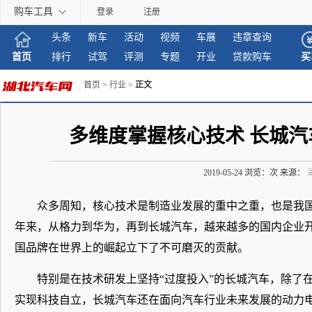
购车工具
登录
注册
头条
新车
活动
视频
车展
违章查询
首页
排行
试驾
评测
专题
开业
贷款购车
买
首页
>
行业
>
正文
多维度掌握核心技术 长城
2019-05-24 浏览：
次 来源：
众多周知，核心技术是制造业发展的重中之重，也是我国
年来，从格力到华为，再到长城汽车，越来越多的国内企业
国品牌在世界上的崛起立下了不可磨灭的贡献。
特别是在技术研发上坚持“过度投入”的长城汽车，除了
实现科技自立，长城汽车还在面向汽车行业未来发展的动力