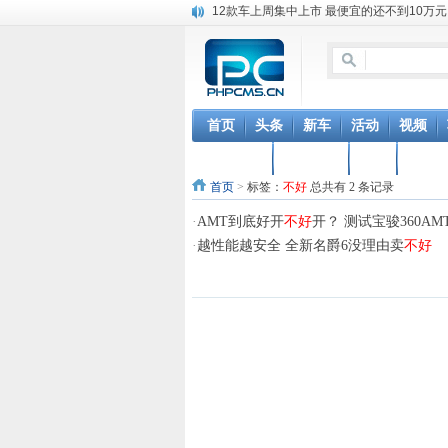
12款车上周集中上市 最便宜的还不到10万元
合众新能源研发中心挂牌 开发智能驾驶技术
SMW斯威X7 配置升级 互联版车型今日上市
首页
头条
新车
活动
视频
用车养车
装潢美容
改装
车主
首页
>
标签：
不好
总共有 2 条记录
·
AMT到底好开
不好
开？ 测试宝骏360A
·
越性能越安全 全新名爵6没理由卖
不好