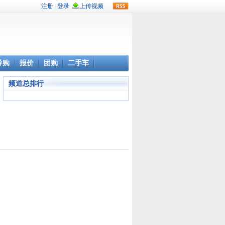
rss
导购
报价
团购
二手车
频道总排行