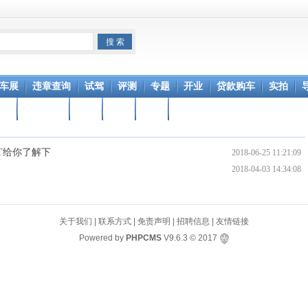
车展
违章查询
试驾
评测
专题
开业
贷款购车
实拍
学堂
汽车租赁
车险
行业
召回
访谈
MT给你了解下
2018-06-25 11:21:09
2018-04-03 14:34:08
关于我们
|
联系方式
|
免责声明
|
招聘信息
|
友情链接
Powered by
PHPCMS
V9.6.3
© 2017