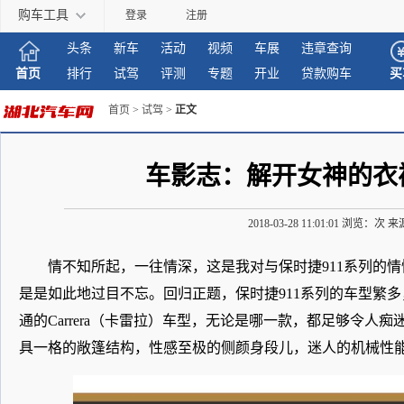
购车工具
登录
注册
头条
新车
活动
视频
车展
违章查询
首页
排行
试驾
评测
专题
开业
贷款购车
买
首页
>
试驾
>
正文
车影志：解开女神的衣襟 91
2018-03-28 11:01:01 浏览：
次 来
情不知所起，一往情深，这是我对与保时捷911系列的情
是是如此地过目不忘。回归正题，保时捷911系列的车型繁多，
通的Carrera（卡雷拉）车型，无论是哪一款，都足够令人痴迷
具一格的敞篷结构，性感至极的侧颜身段儿，迷人的机械性能