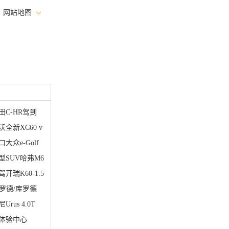
网站地图
行业
召回
访谈
图片
C-HR驾到
全新XC60 v
众e-Golf
SUV哈弗M6
瑞K60-1.5
罗德/库罗德
us 4.0T
体验中心