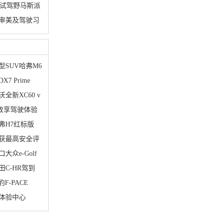
 试驾野马斯派
流审美及驾驶习
SUV哈弗M6
 Prime
全新XC60 v
L致享驾驶体验
弗H7红标版
数获最高安全评
众e-Golf
C-HR驾到
F-PACE
体验中心