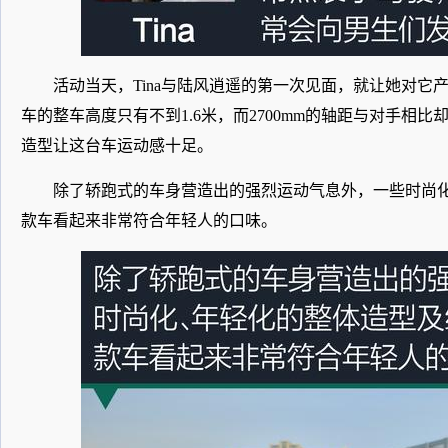
活动当天，Tina与陆风逍遥的第一次见面，就让她对它
车的整车高度只有不到1.6米，而2700mm的轴距与对手相
造型让这台车运动感十足。
除了轿跑式的车身营造出的强烈运动气息外，一些时尚
款车看起来非常符合年轻人的口味。