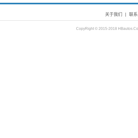
关于我们
|
联系
CopyRight © 2015-2018 HBau