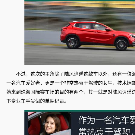
不过，这次的主角除了陆风逍遥这款车以外，还有一位混
一名汽车爱好者，更是一个非常热衷于驾驶的女生，技术娴
她来到珠海国际赛车场的目的有两个，其一就是对陆风逍遥
下专业车手吴佩的单圈纪录。