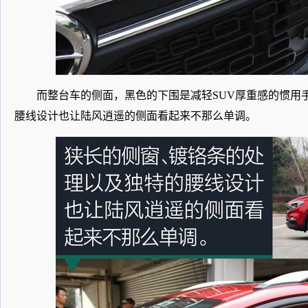
而整台车的侧面，黑色的下围是减轻SUV厚重感的惯用
腰线设计也让陆风逍遥的侧面看起来不那么单调。