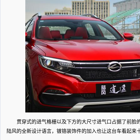
贯穿式的进气格栅以及下方的大尺寸进气口占据了前脸
陆风的全新设计语言，镀铬装饰件的加入也让这台车看起来