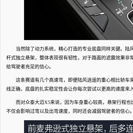
当然除了动力系统，精心打造的专业底盘同样关键。陆
杆式独立悬架，整体表现很有韧性，对于路面的滤震效果非
给驾驶者充足的信心。
这条赛道有几个高速弯，即便陆风逍遥的重心相比轿车
线正确，底盘的扎实稳定性会让你每次尝试以更高的速度来
而对众泰大迈X5来说，因为车身重心较高，悬架行程也
不仅会影响过弯以及出弯速度，同时还会减弱驾驶者的信心