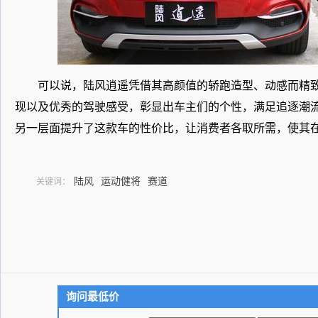
可以说，陆风逍遥凭借其高颜值的轿跑造型、动感而精
现以及优秀的驾驶感受，彰显出车主们的个性，满足追逐潮
另一层面提升了这款车的性价比，让消费者各取所需，使其
陆风
运动健将
赛道
关键词：
询问最低价