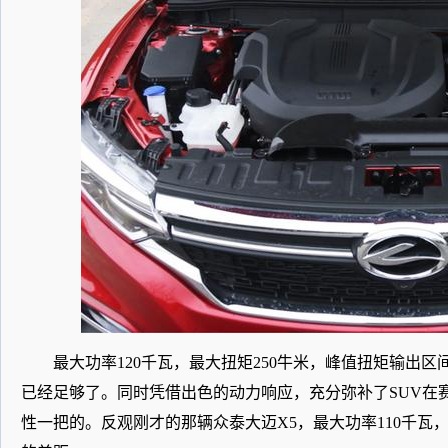
最大功率120千瓦，最大扭矩250牛米，峰值扭矩输出区间1
已经足够了。同时凭借出色的动力响应，充分弥补了SUV在赛
性一把的。反观刚才的那辆众泰大迈X5，最大功率110千瓦，