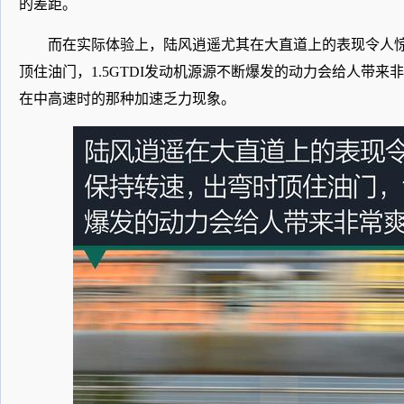
的差距。
而在实际体验上，陆风逍遥尤其在大直道上的表现令人
顶住油门，1.5GTDI发动机源源不断爆发的动力会给人带来
在中高速时的那种加速乏力现象。