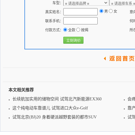
车型：
男
女
真实姓名：
意
联系手机：
何
付款方式：
全款
按揭
所
本文相关推荐
长续航加实用的储物空间 试驾北汽新能源EX360
会
这个纯电动车靠谱儿 试驾进口大众e-Golf
靠产
试驾北京(BJ)20 身着硬派越野套装的都市SUV
试驾