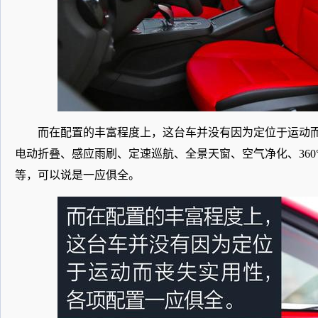
而在配置的丰富程度上，这台车并没有因为定位于运动而
电动折叠、感应雨刷、定速巡航、全景天窗、空气净化、36
等，可以说是一应俱全。